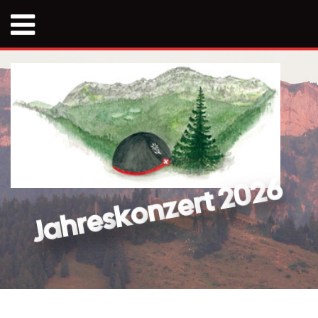
6
2
0
2
t
r
e
z
n
o
k
s
e
r
h
a
J